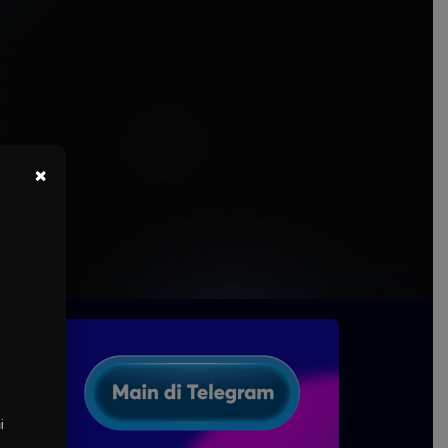
×
Pindai kode
untuk Und
Android A
i