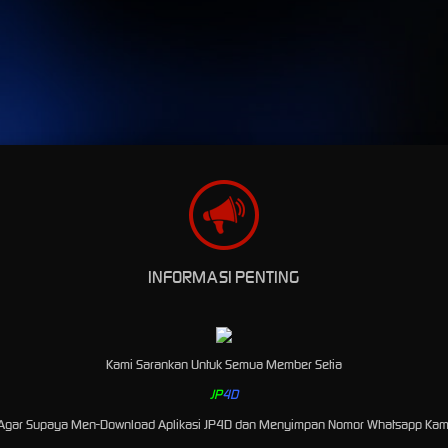
INFORMASI PENTING
Kami Sarankan Untuk Semua Member Setia
JP
4D
Agar Supaya Men-Download Aplikasi JP4D dan Menyimpan Nomor Whatsapp Kam