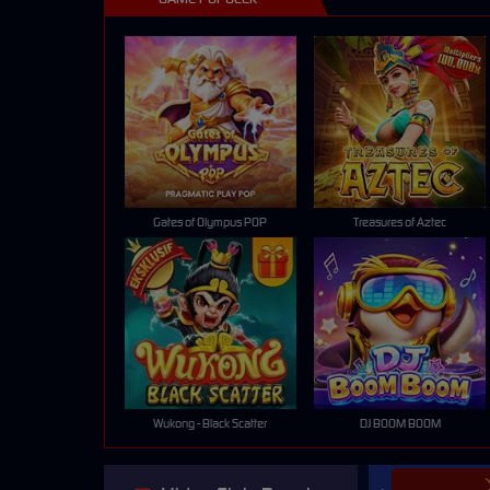
Gates of Olympus POP
Treasures of Aztec
Wukong - Black Scatter
DJ BOOM BOOM