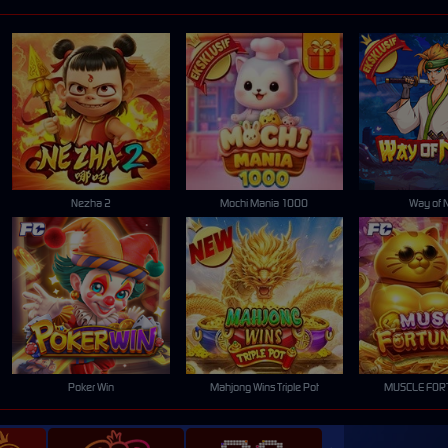
Nezha 2
Mochi Mania 1000
Way of N
Poker Win
Mahjong Wins Triple Pot
MUSCLE FOR