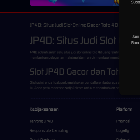
Supa
JP4D: Situs Judi Slot Online Gacor Toto 4D Resmi Te
Join
JP4D: Situs Judi Slot On
Bonu
JP4D adalah salah satu situs judi slot online toto 4d yang telah berlisensi
memberikan pelayanan maksimal demi untuk membuat member nyaman. Sebab it
Slot JP4D Gacor dan Toto Onl
Di situs ini, anda tidak perlu melakukan pendaftaran beberapa akun untuk 
itu, Anda perlu mencoba slotjp4d.com untuk menambahkan pengalaman ber
Kebijaksanaan
Platform
Tentang JP4D
Promosi
Responsible Gambling
Loyalty
Pusat Bantuan
Referral