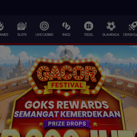
GAMES
SLOTS
LIVE CASINO
RACE
TOGEL
OLAHRAGA
CRASH 