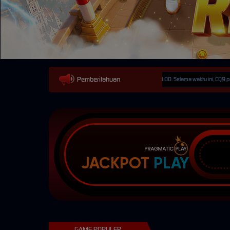
Pemberitahuan
dwal: CQ9 pada 07-Agt-2026 dari 13.45.26 sampai 22.00.00. Selama waktu ini, CQ9 permainan 
JACKPOT
PLAY
GAME POPULER