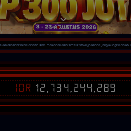
tidak akan tersedia. Kami memohon maaf atas ketidaknyamanan yang mungkin ditimbulkan.
P
IDR
12,734,244,289