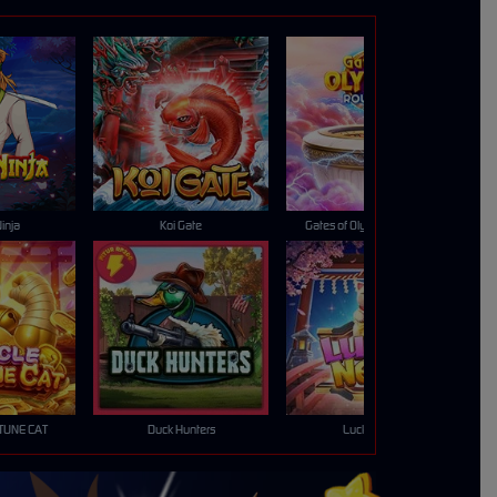
inja
Koi Gate
Gates of Olympus Roulette
TUNE CAT
Duck Hunters
Lucky Neko