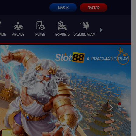
MASUK
DAFTAR
GAME
ARCADE
POKER
E-SPORTS
SABUNG AYAM
PROMOSI