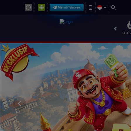
Main di Telegram
HOT 